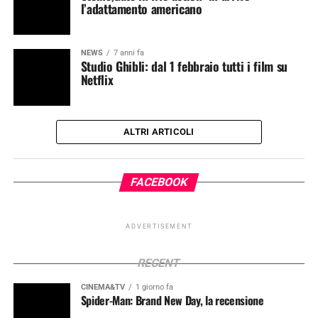
l’adattamento americano
NEWS
7 anni fa
Studio Ghibli: dal 1 febbraio tutti i film su
Netflix
ALTRI ARTICOLI
FACEBOOK
ADVERTISEMENT
RECENT
CINEMA&TV
1 giorno fa
Spider-Man: Brand New Day, la recensione