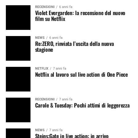
RECENSIONI
6 anni fa
Violet Evergarden: la recensione del nuovo
film su Netflix
NEWS
6 anni fa
Re:ZERO, rinviata l’uscita della nuova
stagione
NETFLIX
7 anni fa
Netflix al lavoro sul live action di One Piece
RECENSIONI
7 anni fa
Carole & Tuesday: Pochi attimi di leggerezza
NEWS
7 anni fa
Steins;Gate in live action: in arrivo