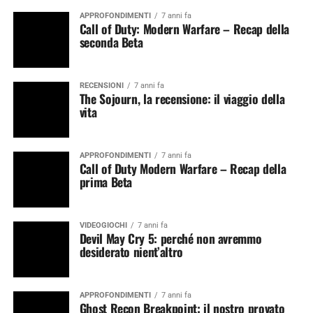
APPROFONDIMENTI
7 anni fa
Call of Duty: Modern Warfare – Recap della
seconda Beta
RECENSIONI
7 anni fa
The Sojourn, la recensione: il viaggio della
vita
APPROFONDIMENTI
7 anni fa
Call of Duty Modern Warfare – Recap della
prima Beta
VIDEOGIOCHI
7 anni fa
Devil May Cry 5: perché non avremmo
desiderato nient’altro
APPROFONDIMENTI
7 anni fa
Ghost Recon Breakpoint: il nostro provato