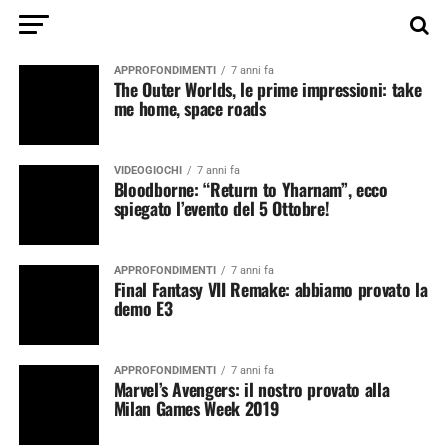
APPROFONDIMENTI
7 anni fa
The Outer Worlds, le prime impressioni: take
me home, space roads
VIDEOGIOCHI
7 anni fa
Bloodborne: “Return to Yharnam”, ecco
spiegato l’evento del 5 Ottobre!
APPROFONDIMENTI
7 anni fa
Final Fantasy VII Remake: abbiamo provato la
demo E3
APPROFONDIMENTI
7 anni fa
Marvel’s Avengers: il nostro provato alla
Milan Games Week 2019