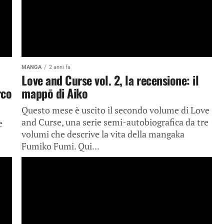
MANGA
2 anni fa
Love and Curse vol. 2, la recensione: il
rco
mappō di Aiko
Questo mese è uscito il secondo volume di Love
and Curse, una serie semi-autobiografica da tre
e
volumi che descrive la vita della mangaka
Fumiko Fumi. Qui...