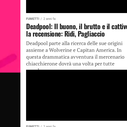
FUMETTI
2 anni fa
Deadpool: Il buono, il brutto e il cattiv
la recensione: Ridi, Pagliaccio
Deadpool parte alla ricerca delle sue origini
assieme a Wolverine e Capitan America. In
questa drammatica avventura il mercenario
chiacchierone dovrà una volta per tutte
scendere...
FUMETTI
2 anni fa