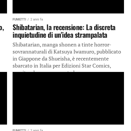
FUMETTI
2 anni fa
o,
Shibatarian, la recensione: La discreta
inquietudine di un’idea strampalata
Shibatarian, manga shonen a tinte horror-
sovrannaturali di Katsuya Iwamuro, pubblicato
in Giappone da Shueisha, è recentemente
sbarcato in Italia per Edizioni Star Comics,
suscitando precocemente la...
FUMETTI
2 anni fa