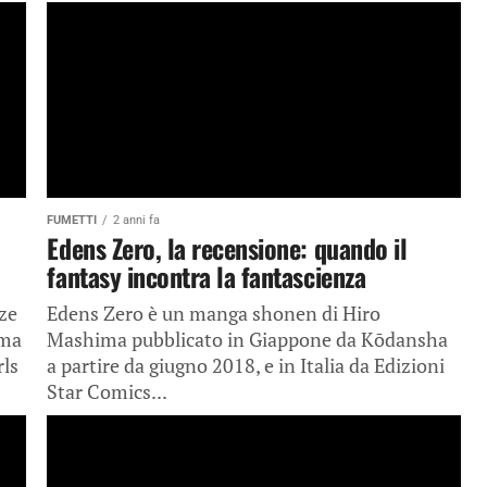
FUMETTI
2 anni fa
Edens Zero, la recensione: quando il
fantasy incontra la fantascienza
ze
Edens Zero è un manga shonen di Hiro
ima
Mashima pubblicato in Giappone da Kōdansha
rls
a partire da giugno 2018, e in Italia da Edizioni
Star Comics...