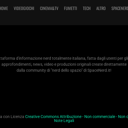
HOME
VIDEOGIOCHI
CINEMA&TV
FUMETTI
TECH
ALTRO
SPACENER
taforma d'informazione nerd totalmente italiana, fatta dagli utenti per gli
approfondimenti, news, video e produzioni originali create direttamente
dalla community di "nerd dello spazio" di SpaceNerd.it!
ita con Licenza
Creative Commons Attribuzione - Non commerciale - Non op
Note Legali