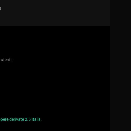
D
 utenti:
ere derivate 2.5 Italia
.