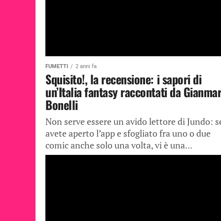
FUMETTI
2 anni fa
Squisito!, la recensione: i sapori di
un’Italia fantasy raccontati da Gianma
Bonelli
Non serve essere un avido lettore di Jundo: s
avete aperto l’app e sfogliato fra uno o due
comic anche solo una volta, vi è una...