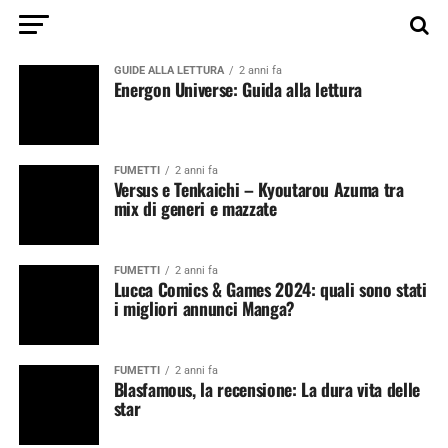
GUIDE ALLA LETTURA
2 anni fa
Energon Universe: Guida alla lettura
FUMETTI
2 anni fa
Versus e Tenkaichi – Kyoutarou Azuma tra
mix di generi e mazzate
FUMETTI
2 anni fa
Lucca Comics & Games 2024: quali sono stati
i migliori annunci Manga?
FUMETTI
2 anni fa
Blasfamous, la recensione: La dura vita delle
star