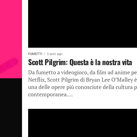
FUMETTI
3 anni ago
Scott Pilgrim: Questa è la nostra vita
Da fumetto a videogioco, da film ad anime pe
Netflix, Scott Pilgrim di Bryan Lee O’Malley è
una delle opere più conosciute della cultura 
contemporanea....