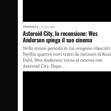
CINEMA&TV
3 anni ago
Asteroid City, la recensione: Wes
Anderson spiega il suo cinema
Nello stesso periodo in cui vengono rilasciati
Netflix quattro corti tratti da racconti di Roa
Dahl, Wes Anderson torna al cinema con
Asteroid City. Dopo...