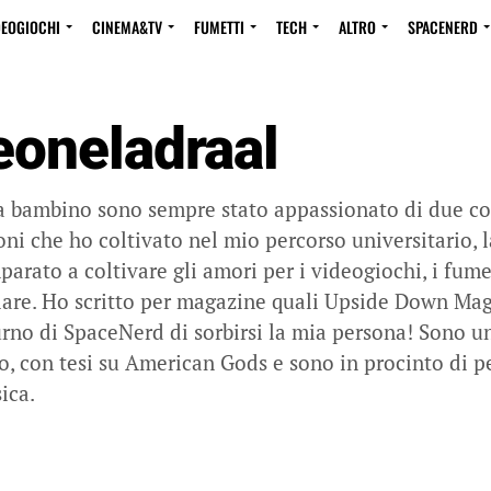
DEOGIOCHI
CINEMA&TV
FUMETTI
TECH
ALTRO
SPACENERD
eoneladraal
a bambino sono sempre stato appassionato di due cos
oni che ho coltivato nel mio percorso universitario
parato a coltivare gli amori per i videogiochi, i fume
are. Ho scritto per magazine quali Upside Down Maga
turno di SpaceNerd di sorbirsi la mia persona! Sono u
o, con tesi su American Gods e sono in procinto di p
ica.