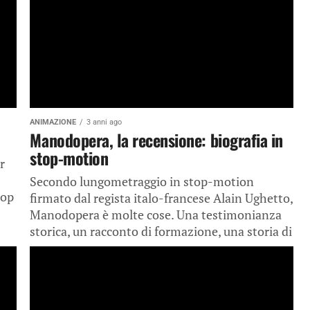
ANIMAZIONE
3 anni ago
Manodopera, la recensione: biografia in
stop-motion
r
Secondo lungometraggio in stop-motion
pop
firmato dal regista italo-francese Alain Ughetto,
Manodopera è molte cose. Una testimonianza
storica, un racconto di formazione, una storia di
una nonna...