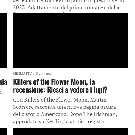
serie fantasy Disney+ di punta di quest’inverno
2023. Adattamento del primo romanzo della
fortunata serie di Rick...
CINEMA&TV
3 anni ago
sia
Killers of the Flower Moon, la
recensione: Riesci a vedere i lupi?
el
Con Killers of the Flower Moon, Martin
Scorsese racconta una nuova pagina oscura
della storia Americana. Dopo The Irishman,
approdato su Netflix, lo storico regista
aumenta...