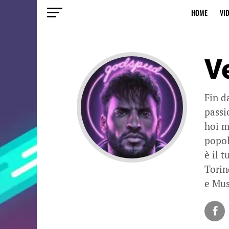
HOME
VI
V
Fin d
passi
hoi m
popol
è il 
Torin
e Mus