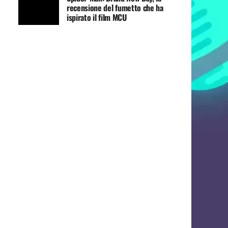
recensione del fumetto che ha
ispirato il film MCU