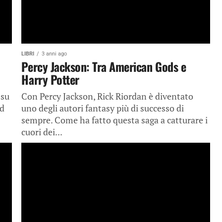
LIBRI
3 anni ago
Percy Jackson: Tra American Gods e
Harry Potter
 su
Con Percy Jackson, Rick Riordan è diventato
ld
uno degli autori fantasy più di successo di
sempre. Come ha fatto questa saga a catturare i
cuori dei...