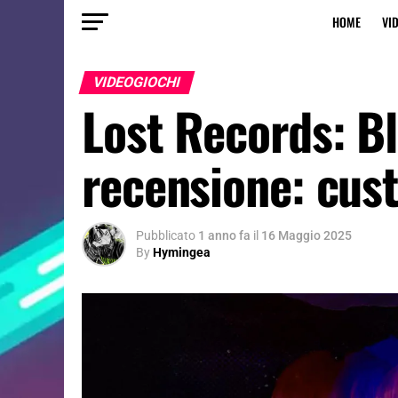
HOME
VI
VIDEOGIOCHI
Lost Records: B
recensione: cust
Pubblicato
1 anno fa
il
16 Maggio 2025
By
Hymingea