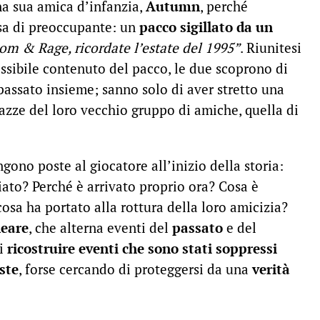
na sua amica d’infanzia,
Autumn
, perché
sa di preoccupante: un
pacco sigillato da un
oom & Rage, ricordate l’estate del 1995”
. Riunitesi
ossibile contenuto del pacco, le due scoprono di
passato insieme; sanno solo di aver stretto una
gazze del loro vecchio gruppo di amiche, quella di
ono poste al giocatore all’inizio della storia:
viato? Perché è arrivato proprio ora? Cosa è
cosa ha portato alla rottura della loro amicizia?
neare
, che alterna eventi del
passato
e del
di
ricostruire eventi che sono stati soppressi
ste
, forse cercando di proteggersi da una
verità