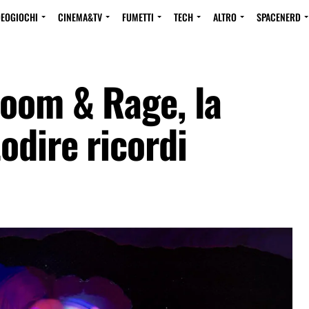
DEOGIOCHI
CINEMA&TV
FUMETTI
TECH
ALTRO
SPACENERD
loom & Rage, la
odire ricordi