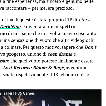
 a fine esperienza, ma sincero e genuino nelle
va raccontare – per me, era prezioso.
o. Una di queste è stata proprio l’IP di
Life is
DeckNine
, è diventata ormai
spettro
lino
di una serie che una volta amavo così tanto
n una sensazione di vuoto che altri videogiochi
 a colmare. Per questo motivo, sapere che
Don’t
vo progetto
, unione di
teen drama
e
ensare che quel vuoto potesse finalmente essere
on
Lost Records: Bloom & Rage
, avventura
asciate rispettivamente il 18 febbraio e il 15
 Trailer | PS5 Games