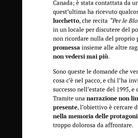
Canada; è stata contattata da u
quest’ultima ha ricevuto qualco
lucchetto
, che recita
“Per le Bl
in un locale per discutere del p
non ricordare nulla del proprio 
promessa
insieme alle altre ra
non vedersi mai più
.
Sono queste le domande che veng
cosa c’è nel pacco, e chi l’ha in
successo nell’estate del 1995, e 
Tramite una
narrazione non li
presente
, l’obiettivo è cercare 
nella memoria delle protagoni
troppo dolorosa da affrontare.