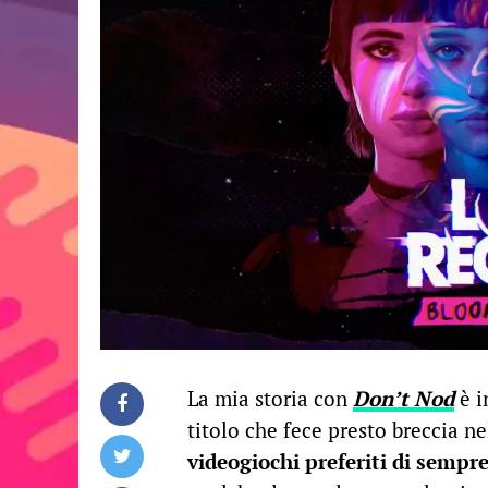
La mia storia con
Don’t Nod
è i
titolo che fece presto breccia n
videogiochi preferiti di sempr