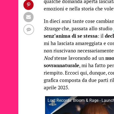
qualche domanda aperta lasciata
emozioni e nella storia che vole
In dieci anni tante cose cambian
Strange
che, passata allo studio
senz’anima di se stessa
: il
dec
mi ha lasciata amareggiata e co
non riuscivano necessariamente
Nod
stesse lavorando ad un
nuo
sovrannaturale
, mi ha fatto p
riempito. Eccoci qui, dunque, c
grafica composta da due parti ril
aprile 2025.
Lost Records: Bloom & Rage - Launch