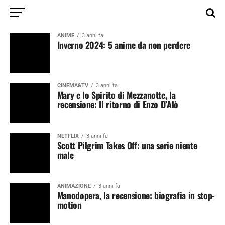
ANIME
3 anni fa
Inverno 2024: 5 anime da non perdere
CINEMA&TV
3 anni fa
Mary e lo Spirito di Mezzanotte, la
recensione: Il ritorno di Enzo D’Alò
NETFLIX
3 anni fa
Scott Pilgrim Takes Off: una serie niente
male
ANIMAZIONE
3 anni fa
Manodopera, la recensione: biografia in stop-
motion