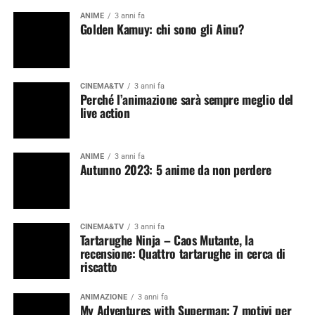
ANIME
3 anni fa
Golden Kamuy: chi sono gli Ainu?
CINEMA&TV
3 anni fa
Perché l’animazione sarà sempre meglio del
live action
ANIME
3 anni fa
Autunno 2023: 5 anime da non perdere
CINEMA&TV
3 anni fa
Tartarughe Ninja – Caos Mutante, la
recensione: Quattro tartarughe in cerca di
riscatto
ANIMAZIONE
3 anni fa
My Adventures with Superman: 7 motivi per