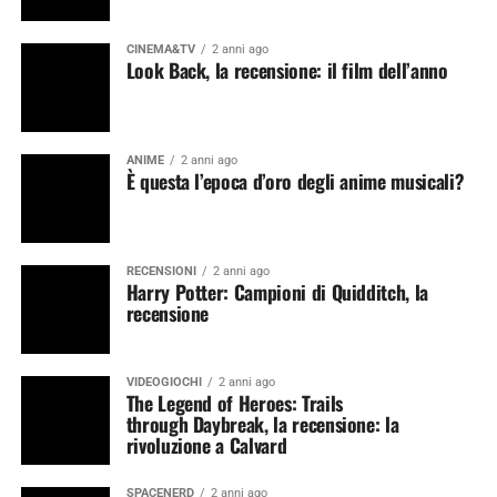
CINEMA&TV
2 anni ago
Look Back, la recensione: il film dell’anno
ANIME
2 anni ago
È questa l’epoca d’oro degli anime musicali?
RECENSIONI
2 anni ago
Harry Potter: Campioni di Quidditch, la
recensione
VIDEOGIOCHI
2 anni ago
The Legend of Heroes: Trails
through Daybreak, la recensione: la
rivoluzione a Calvard
SPACENERD
2 anni ago